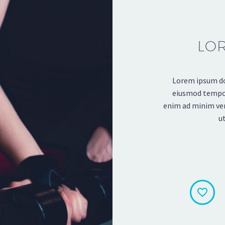
LO
Lorem ipsum dol
eiusmod tempor 
enim ad minim ven
u