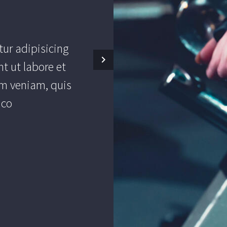
ur adipisicing
Lorem ipsum d
t ut labore et
elit, sed do 
m veniam, quis
dolore magna 
mco
no