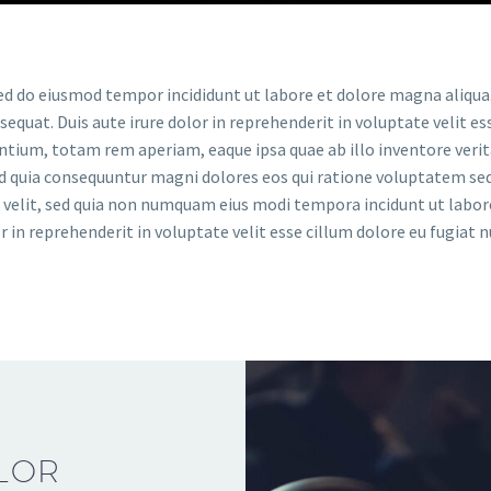
sed do eiusmod tempor incididunt ut labore et dolore magna aliqu
quat. Duis aute irure dolor in reprehenderit in voluptate velit ess
antium, totam rem aperiam, eaque ipsa quae ab illo inventore veri
ed quia consequuntur magni dolores eos qui ratione voluptatem seq
ci velit, sed quia non numquam eius modi tempora incidunt ut lab
 in reprehenderit in voluptate velit esse cillum dolore eu fugiat nu
LOR