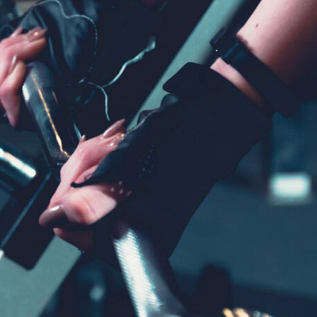
MARKUS FIELDS
Marketing Manager
olor sit amet, consectetur adipisicing
eiusmod tempor incididunt ut labore et
aliqua. Ut enim ad minim veniam, quis
strud exercitation ullamco