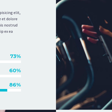
isicing elit,
 et dolore
is nostrud
ip ex ea
73%
60%
86%